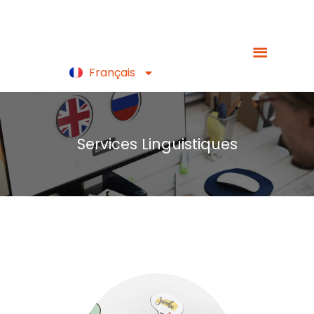
Español
Português
Français
English
Services Linguistiques